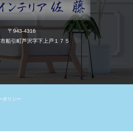
〒943-4316
村市船引町芦沢字下上戸１７５
ーポリシー